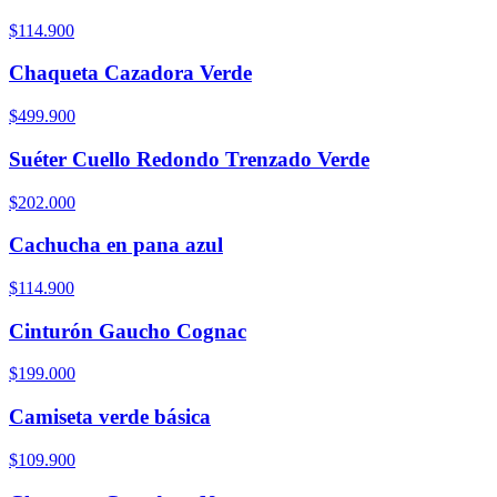
$114.900
Chaqueta Cazadora Verde
$499.900
Suéter Cuello Redondo Trenzado Verde
$202.000
Cachucha en pana azul
$114.900
Cinturón Gaucho Cognac
$199.000
Camiseta verde básica
$109.900