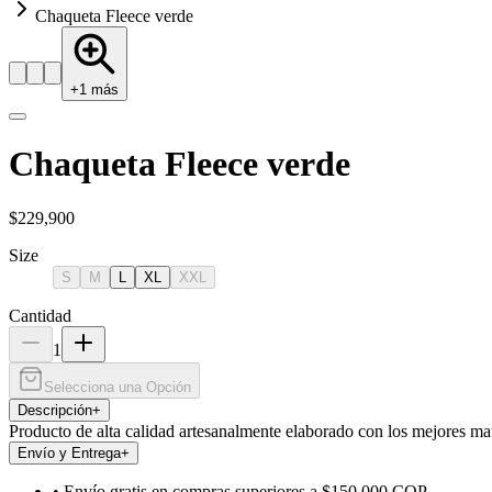
Chaqueta Fleece verde
+
1
más
Chaqueta Fleece verde
$229,900
Size
S
M
L
XL
XXL
Cantidad
1
Selecciona una Opción
Descripción
+
Producto de alta calidad artesanalmente elaborado con los mejores mat
Envío y Entrega
+
• Envío gratis en compras superiores a $150.000 COP